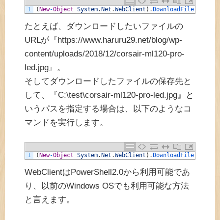
1
(
New
-
Object
System
.
Net
.
WebClient
)
.
DownloadFile
(
"ダウン
たとえば、ダウンロードしたいファイルの
URLが『https://www.haruru29.net/blog/wp-
content/uploads/2018/12/corsair-ml120-pro-
led.jpg』。
そしてダウンロードしたファイルの保存先と
して、『C:\test\corsair-ml120-pro-led.jpg』と
いうパスを指定する場合は、以下のようなコ
マンドを実行します。
1
(
New
-
Object
System
.
Net
.
WebClient
)
.
DownloadFile
(
"https
WebClientはPowerShell2.0から利用可能であ
り、以前のWindows OSでも利用可能な方法
と言えます。