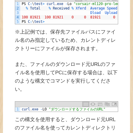
1
PS
C
:
\
test
>
curl
.
exe
-
Lo
"corsair-ml120-pro-led.jpg"
2
%
Total
%
Received
%
Xferd  
Average 
Speed   
Time
3
Dload  
Upload   
Tota
4
100
81921
100
81921
0
0
81921
0
0
:
00
:
0
5
PS
C
:
\
test
>
※上記例では、保存先ファイルパスにファイ
ル名のみ指定しているため、カレントディレ
クトリーにファイルが保存されます。
また、ファイルのダウンロード元URLのファ
イル名を使用してPCに保存する場合は、以下
のような構文でコマンドを実行してくださ
い。
1
curl
.
exe
-
LO
"ダウンロードするファイルのURL"
この構文を使用すると、ダウンロード元URL
のファイル名を使ってカレントディレクトリ