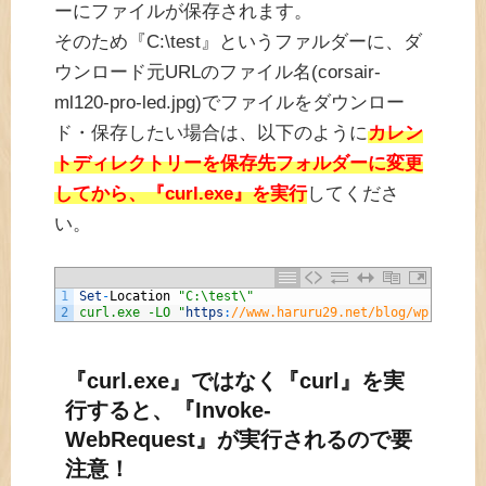
ーにファイルが保存されます。
そのため『C:\test』というファルダーに、ダ
ウンロード元URLのファイル名(corsair-
ml120-pro-led.jpg)でファイルをダウンロー
ド・保存したい場合は、以下のように
カレン
トディレクトリーを保存先フォルダーに変更
してから、『curl.exe』を実行
してくださ
い。
1
Set
-
Location
"C:\test\"
2
curl.exe -LO "
https
:
//www.haruru29.net/blog/wp-conten
『curl.exe』ではなく『curl』を実
行すると、『Invoke-
WebRequest』が実行されるので要
注意！