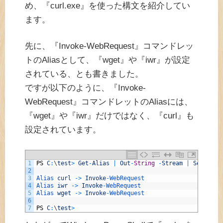
め、『curl.exe』を使った構文を紹介してい
ます。
先に、『Invoke-WebRequest』コマンドレッ
トのAliasとして、『wget』や『iwr』が設定
されている、とも書きました。
ですが以下のように、『Invoke-
WebRequest』コマンドレットのAliasには、
『wget』や『iwr』だけではなく、『curl』も
設定されています。
1
PS
C
:
\
test
>
Get
-
Alias
|
Out
-
String
-
Stream
|
Select
-
S
2
3
Alias 
curl
->
Invoke
-
WebRequest
4
Alias 
iwr
->
Invoke
-
WebRequest
5
Alias 
wget
->
Invoke
-
WebRequest
6
7
PS
C
:
\
test
>