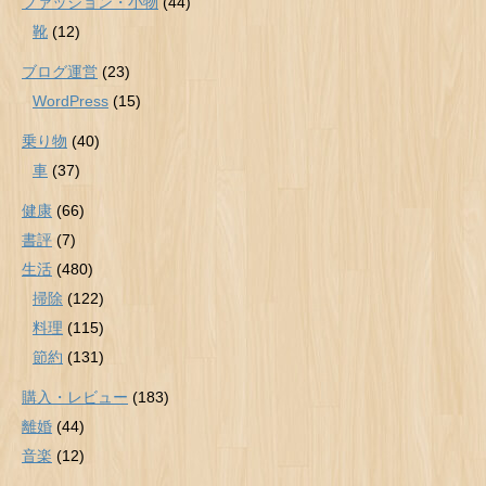
ファッション・小物
(44)
靴
(12)
ブログ運営
(23)
WordPress
(15)
乗り物
(40)
車
(37)
健康
(66)
書評
(7)
生活
(480)
掃除
(122)
料理
(115)
節約
(131)
購入・レビュー
(183)
離婚
(44)
音楽
(12)