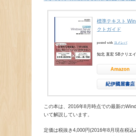
標準テキスト Wind
クトガイド
ヨメレバ
posted with
知北 直宏 SBクリエイティ
Amazon
紀伊國屋書店
この本は、2016年8月時点での最新のWindows S
いて解説しています。
定価は税抜き4,000円(2016年8月現在