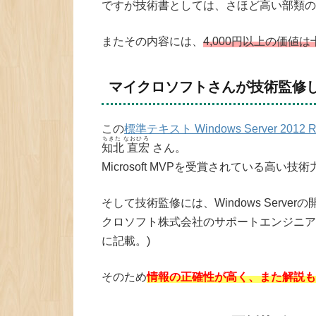
ですが技術書としては、さほど高い部類の
またその内容には、
4,000円以上の価値
マイクロソフトさんが技術監修
この
標準テキスト Windows Server 
ちきた なおひろ
知北 直宏
さん。
Microsoft MVPを受賞されている高い
そして技術監修には、Windows Ser
クロソフト株式会社のサポートエンジニア
に記載。)
そのため
情報の正確性が高く、また解説も