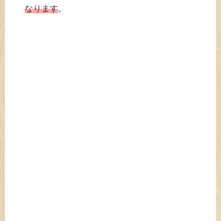
なります
。