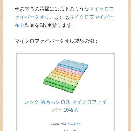
車の内窓の清掃には以下のような
マイクロフ
ァイバータオル
、または
マイクロファイバー
布巾
製品を2枚用意します。
マイクロファイバータオル製品の例：
レック 激落ちクロス マイクロファイ
バー 10枚入
カエレバ
posted with