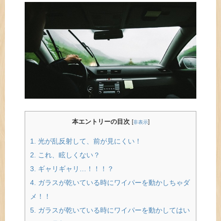
本エントリーの目次
[
]
非表示
1.
光が乱反射して、前が見にくい！
2.
これ、眩しくない？
3.
ギャリギャリ…！！！？
4.
ガラスが乾いている時にワイパーを動かしちゃダ
メ！！
5.
ガラスが乾いている時にワイパーを動かしてはい