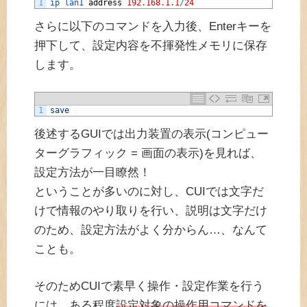
1
ip 
lan1 
address
192.168.1.1
/
24
さらに以下のコマンドを入力後、Enterキーを
押下して、設定内容を不揮発性メモリに保存
します。
1
save
後述するGUIでは出力装置の表示(コンピュー
ターグラフィック = 画面の表示)を見れば、
設定方法が一目瞭然！
ということが多いのに対し、CUIでは文字だ
けで情報のやり取りを行い、説明は文字だけ
のため、設定方法がよく分からん…、なんて
ことも。
そのためCUIで素早く操作・設定作業を行う
には、ある程度
設定対象の操作用コマンドを