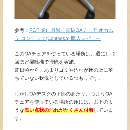
参考：
PC作業に最適！高級OAチェア オカム
ラ コンテッサ(Contessa) 購入レビュー
このOAチェアを使っている場所は、週に1～2
回ほど掃除機で掃除を実施。
常日頃から、あまりゴミや汚れが床の上に落
ちていない状況としているつもりです。
しかしOAデスクの下部のあたり、つまりOA
チェアを使っている場所の床には、以下のよ
うな
黒い点状の汚れがたくさん付着
していま
す。