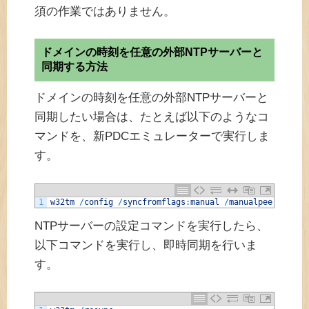
須の作業ではありません。
ドメインの時刻を任意の外部NTPサーバーと
同期する方法
ドメインの時刻を任意の外部NTPサーバーと
同期したい場合は、たとえば以下のようなコ
マンドを、新PDCエミュレーターで実行しま
す。
1
w32tm
/
config
/
syncfromflags
:
manual
/
manualpeerlist
:
"
NTPサーバーの設定コマンドを実行したら、
以下コマンドを実行し、即時同期を行いま
す。