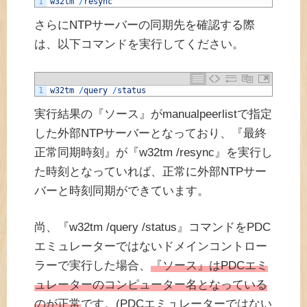
1
w32tm
/
resync
さらにNTPサーバーの同期先を確認する際
は、以下コマンドを実行してください。
1
w32tm
/
query
/
status
実行結果の『ソース』がmanualpeerlistで指定
した外部NTPサーバーとなっており、『最終
正常同期時刻』が『w32tm /resync』を実行し
た時刻となっていれば、正常に外部NTPサー
バーと時刻同期ができています。
尚、『w32tm /query /status』コマンドをPDC
エミュレーターではないドメインコントロー
ラーで実行した場合、
『ソース』はPDCエミ
ュレーターのコンピューター名となっている
のが正常
です。(PDCエミュレーターではない