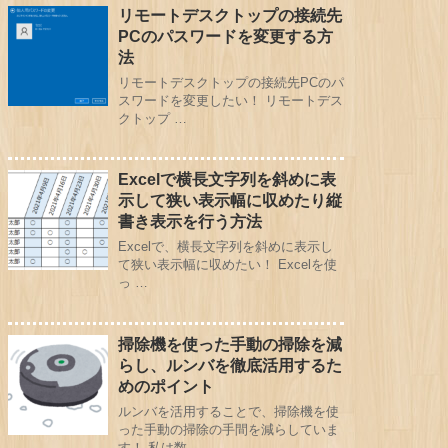
リモートデスクトップの接続先
PCのパスワードを変更する方
法
リモートデスクトップの接続先PCのパ
スワードを変更したい！ リモートデス
クトップ …
Excelで横長文字列を斜めに表
示して狭い表示幅に収めたり縦
書き表示を行う方法
Excelで、横長文字列を斜めに表示し
て狭い表示幅に収めたい！ Excelを使
っ …
掃除機を使った手動の掃除を減
らし、ルンバを徹底活用するた
めのポイント
ルンバを活用することで、掃除機を使
った手動の掃除の手間を減らしていま
す！ 私は数 …