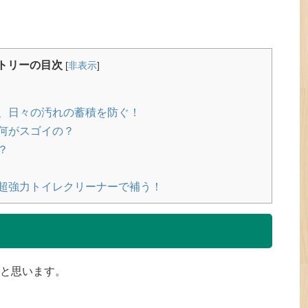
トリーの目次
[
非表示
]
、日々の汚れの蓄積を防ぐ！
何がスゴイの？
？
超強力トイレクリーナーで補う！
と思います。