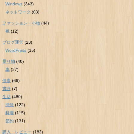
Windows
(343)
ネットワーク
(63)
ファッション・小物
(44)
靴
(12)
ブログ運営
(23)
WordPress
(15)
乗り物
(40)
車
(37)
健康
(66)
書評
(7)
生活
(480)
掃除
(122)
料理
(115)
節約
(131)
購入・レビュー
(183)