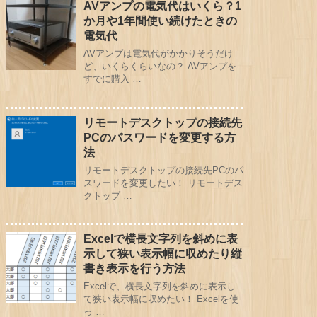
AVアンプの電気代はいくら？1
か月や1年間使い続けたときの
電気代
AVアンプは電気代がかかりそうだけ
ど、いくらくらいなの？ AVアンプを
すでに購入 …
リモートデスクトップの接続先
PCのパスワードを変更する方
法
リモートデスクトップの接続先PCのパ
スワードを変更したい！ リモートデス
クトップ …
Excelで横長文字列を斜めに表
示して狭い表示幅に収めたり縦
書き表示を行う方法
Excelで、横長文字列を斜めに表示し
て狭い表示幅に収めたい！ Excelを使
っ …