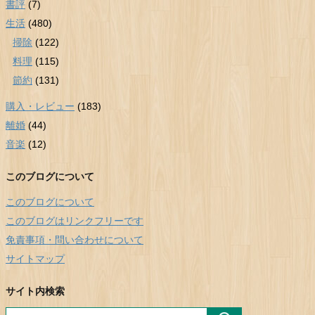
書評
(7)
生活
(480)
掃除
(122)
料理
(115)
節約
(131)
購入・レビュー
(183)
離婚
(44)
音楽
(12)
このブログについて
このブログについて
このブログはリンクフリーです
免責事項・問い合わせについて
サイトマップ
サイト内検索