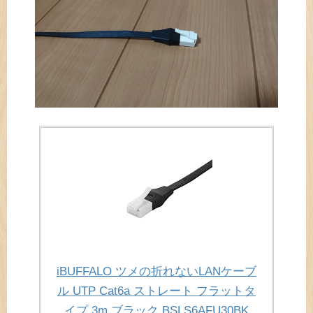
iBUFFALO ツメの折れないLANケーブ
ル UTP Cat6a ストレート フラットタ
イプ 3m ブラック BSLS6AFU30BK