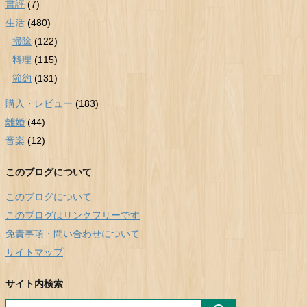
書評
(7)
生活
(480)
掃除
(122)
料理
(115)
節約
(131)
購入・レビュー
(183)
離婚
(44)
音楽
(12)
このブログについて
このブログについて
このブログはリンクフリーです
免責事項・問い合わせについて
サイトマップ
サイト内検索