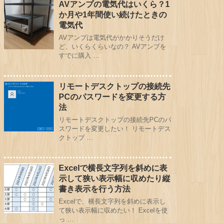
AVアンプの電気代はいくら？1
か月や1年間使い続けたときの
電気代
AVアンプは電気代がかかりそうだけ
ど、いくらくらいなの？ AVアンプを
すでに購入 …
リモートデスクトップの接続先
PCのパスワードを変更する方
法
リモートデスクトップの接続先PCのパ
スワードを変更したい！ リモートデス
クトップ …
Excelで横長文字列を斜めに表
示して狭い表示幅に収めたり縦
書き表示を行う方法
Excelで、横長文字列を斜めに表示し
て狭い表示幅に収めたい！ Excelを使
っ …