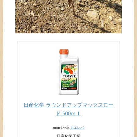
日産化学 ラウンドアップマックスロー
ド 500ｍｌ
カエレバ
posted with
日産化学工業