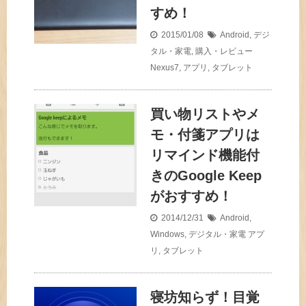
すめ！
2015/01/08
Android
,
デジ
タル・家電
,
購入・レビュー
Nexus7
,
アプリ
,
タブレット
買い物リストやメ
モ・付箋アプリは
リマインド機能付
きのGoogle Keep
がおすすめ！
2014/12/31
Android
,
Windows
,
デジタル・家電
アプ
リ
,
タブレット
寝坊知らず！目覚