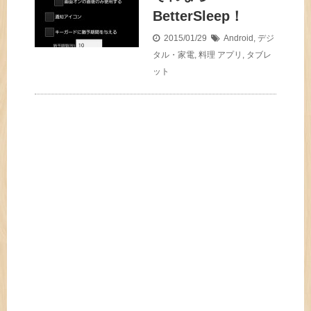
BetterSleep！
2015/01/29
Android
,
デジ
タル・家電
,
料理
アプリ
,
タブレ
ット