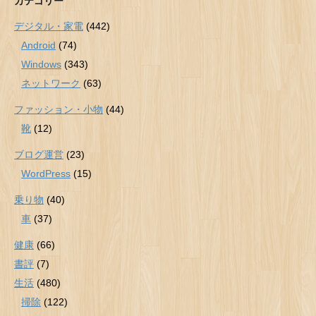
カテゴリー
デジタル・家電
(442)
Android
(74)
Windows
(343)
ネットワーク
(63)
ファッション・小物
(44)
靴
(12)
ブログ運営
(23)
WordPress
(15)
乗り物
(40)
車
(37)
健康
(66)
書評
(7)
生活
(480)
掃除
(122)