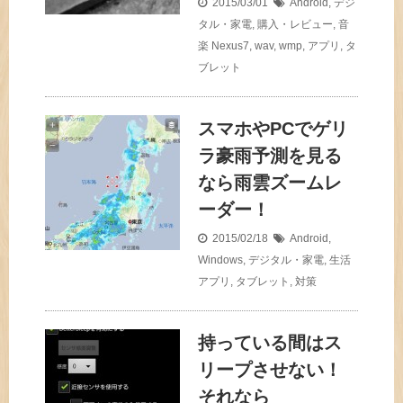
2015/03/01
Android
,
デジ
タル・家電
,
購入・レビュー
,
音
楽
Nexus7
,
wav
,
wmp
,
アプリ
,
タ
ブレット
スマホやPCでゲリ
ラ豪雨予測を見る
なら雨雲ズームレ
ーダー！
2015/02/18
Android
,
Windows
,
デジタル・家電
,
生活
アプリ
,
タブレット
,
対策
持っている間はス
リープさせない！
それなら