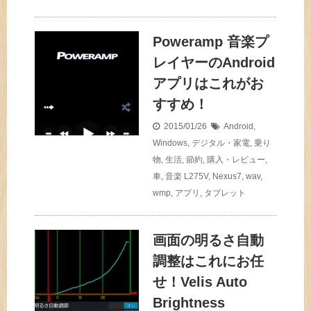
Poweramp 音楽プ
レイヤーのAndroid
アプリはこれがお
すすめ！
2015/01/26
Android
,
Windows
,
デジタル・家電
,
乗り
物
,
生活
,
節約
,
購入・レビュー
,
車
,
音楽
L275V
,
Nexus7
,
wav
,
wmp
,
アプリ
,
タブレット
画面の明るさ自動
調整はこれにお任
せ！Velis Auto
Brightness