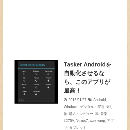
Tasker Androidを
自動化させるな
ら、このアプリが
最高！
2015/01/27
Android
,
Windows
,
デジタル・家電
,
乗り
物
,
購入・レビュー
,
車
,
音楽
L275V
,
Nexus7
,
wav
,
wmp
,
アプ
リ
,
タブレット